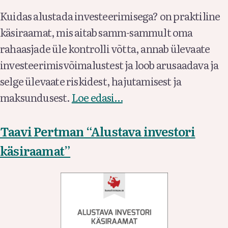
Kuidas alustada investeerimisega? on praktiline
käsiraamat, mis aitab samm-sammult oma
rahaasjade üle kontrolli võtta, annab ülevaate
investeerimisvõimalustest ja loob arusaadava ja
selge ülevaate riskidest, hajutamisest ja
maksundusest.
Loe edasi…
Taavi Pertman “Alustava investori
käsiraamat”