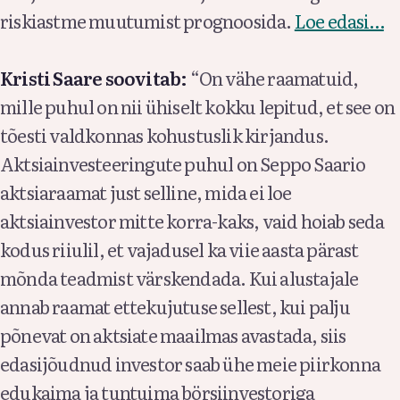
riskiastme muutumist prognoosida.
Loe edasi…
Kristi Saare soovitab:
“On vähe raamatuid,
mille puhul on nii ühiselt kokku lepitud, et see on
tõesti valdkonnas kohustuslik kirjandus.
Aktsiainvesteeringute puhul on Seppo Saario
aktsiaraamat just selline, mida ei loe
aktsiainvestor mitte korra-kaks, vaid hoiab seda
kodus riiulil, et vajadusel ka viie aasta pärast
mõnda teadmist värskendada. Kui alustajale
annab raamat ettekujutuse sellest, kui palju
põnevat on aktsiate maailmas avastada, siis
edasijõudnud investor saab ühe meie piirkonna
edukaima ja tuntuima börsiinvestoriga