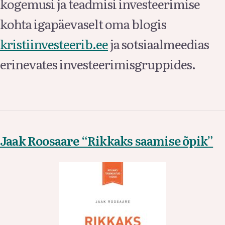
kogemusi ja teadmisi investeerimise
kohta igapäevaselt oma blogis
kristiinvesteerib.ee
ja sotsiaalmeedias
erinevates investeerimisgruppides.
Jaak Roosaare “Rikkaks saamise õpik”