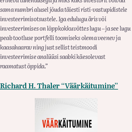
sama numbri alusel jõuda täiesti risti-vastupidistele
investeerimisotsustele. Iga edulugu äris või
investeerimises on lõppkokkuvõttes lugu – ja see lugu
peab tootluse portfelli toomiseks olema veenev ja
kaasahaarav ning just sellist teistmoodi
investeerimise analüüsi saabki käesolevast
raamatust õppida.”
Richard H. Thaler “Väärkäitumine”