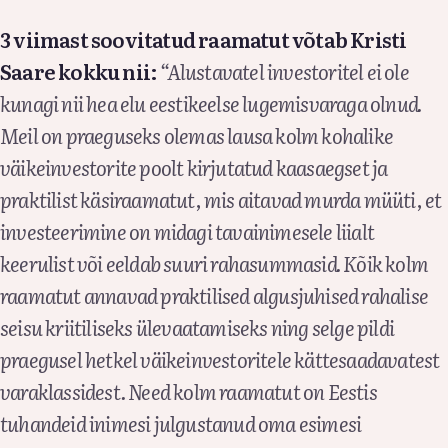
3 viimast soovitatud raamatut võtab Kristi
Saare kokku nii:
“Alustavatel investoritel ei ole
kunagi nii hea elu eestikeelse lugemisvaraga olnud.
Meil on praeguseks olemas lausa kolm kohalike
väikeinvestorite poolt kirjutatud kaasaegset ja
praktilist käsiraamatut, mis aitavad murda müüti, et
investeerimine on midagi tavainimesele liialt
keerulist või eeldab suuri rahasummasid. Kõik kolm
raamatut annavad praktilised algusjuhised rahalise
seisu kriitiliseks ülevaatamiseks ning selge pildi
praegusel hetkel väikeinvestoritele kättesaadavatest
varaklassidest. Need kolm raamatut on Eestis
tuhandeid inimesi julgustanud oma esimesi