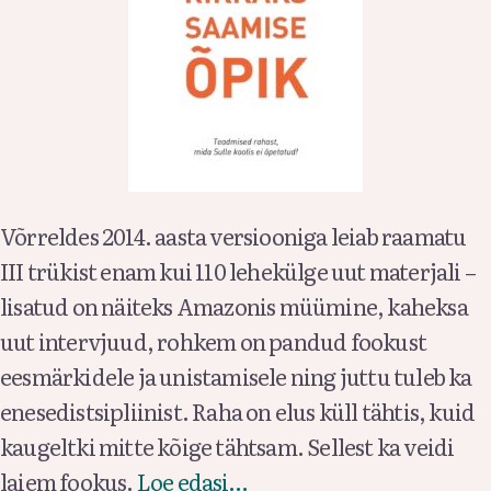
Võrreldes 2014. aasta versiooniga leiab raamatu
III trükist enam kui 110 lehekülge uut materjali –
lisatud on näiteks Amazonis müümine, kaheksa
uut intervjuud, rohkem on pandud fookust
eesmärkidele ja unistamisele ning juttu tuleb ka
enesedistsipliinist. Raha on elus küll tähtis, kuid
kaugeltki mitte kõige tähtsam. Sellest ka veidi
laiem fookus.
Loe edasi…