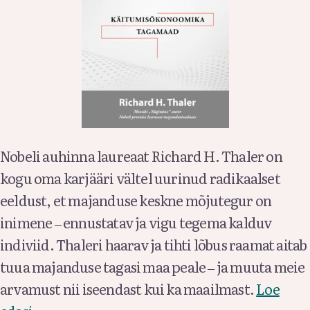
Nobeli auhinna laureaat Richard H. Thaler on
kogu oma karjääri vältel uurinud radikaalset
eeldust, et majanduse keskne mõjutegur on
inimene ‒ ennustatav ja vigu tegema kalduv
indiviid. Thaleri haarav ja tihti lõbus raamat aitab
tuua majanduse tagasi maa peale ‒ ja muuta meie
arvamust nii iseendast kui ka maailmast.
Loe