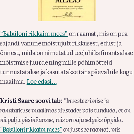
“Babüloni rikkaim mees”
on raamat, mis on pea
sajandi vanune mõistujutt rikkusest, edust ja
õnnest, mida on nimetatud teejuhiks finantsalase
mõistmise juurde ning mille põhimõtteid
tunnustatakse ja kasutatakse tänapäeval üle kogu
maailma.
Loe edasi…
Kristi Saare soovitab:
“Investeerimise ja
rahatarkuse maailmas alustades võib tunduda, et on
nii palju püsinüansse, mis on vaja selgeks õppida.
“Babüloni rikkaim mees”
on just see raamat, mis