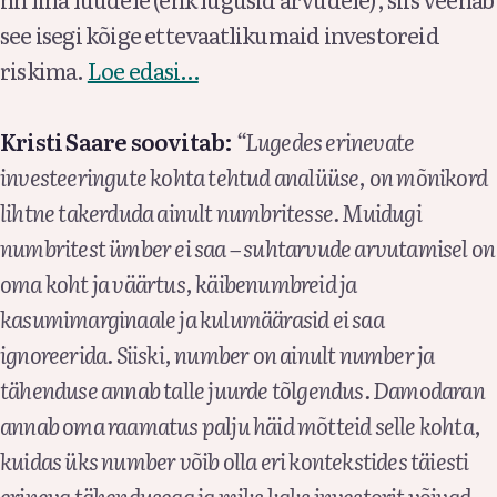
see isegi kõige ettevaatlikumaid investoreid
riskima.
Loe edasi…
Kristi Saare soovitab:
“Lugedes erinevate
investeeringute kohta tehtud analüüse, on mõnikord
lihtne takerduda ainult numbritesse. Muidugi
numbritest ümber ei saa – suhtarvude arvutamisel on
oma koht ja väärtus, käibenumbreid ja
kasumimarginaale ja kulumäärasid ei saa
ignoreerida. Siiski, number on ainult number ja
tähenduse annab talle juurde tõlgendus. Damodaran
annab oma raamatus palju häid mõtteid selle kohta,
kuidas üks number võib olla eri kontekstides täiesti
erineva tähendusega ja miks kaks investorit võivad