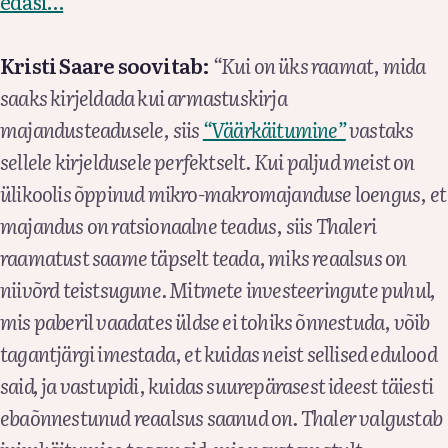
edasi…
Kristi Saare soovitab:
“Kui on üks raamat, mida
saaks kirjeldada kui armastuskirja
majandusteadusele, siis
“Väärkäitumine”
vastaks
sellele kirjeldusele perfektselt. Kui paljud meist on
ülikoolis õppinud mikro-makromajanduse loengus, et
majandus on ratsionaalne teadus, siis Thaleri
raamatust saame täpselt teada, miks reaalsus on
niivõrd teistsugune. Mitmete investeeringute puhul,
mis paberil vaadates üldse ei tohiks õnnestuda, võib
tagantjärgi imestada, et kuidas neist sellised edulood
said, ja vastupidi, kuidas suurepärasest ideest täiesti
ebaõnnestunud reaalsus saanud on. Thaler valgustab