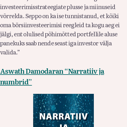
investeerimisstrateegiate plusse ja miinuseid
võrrelda. Seppo on ka ise tunnistanud, et kõiki
oma börsiinvesteerimisi reegleid ta kogu aeg ei
jälgi, ent olulised põhimõtted portfellile aluse
panekuks saab nende seast iga investor välja
valida.”
Aswath Damodaran “Narratiiv ja
numbrid”