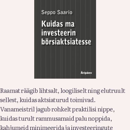
Raamat räägib lihtsalt, loogiliselt ning elutruult
sellest, kuidas aktsiaturud toimivad.
Vanameistril jagub rohkelt praktilisi nippe,
kuidas turult rammusamaid palu noppida,
kahjumeid minimeerida ja investeeringute