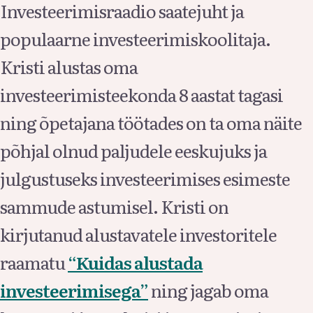
Investeerimisraadio saatejuht ja
populaarne investeerimiskoolitaja.
Kristi alustas oma
investeerimisteekonda 8 aastat tagasi
ning õpetajana töötades on ta oma näite
põhjal olnud paljudele eeskujuks ja
julgustuseks investeerimises esimeste
sammude astumisel. Kristi on
kirjutanud alustavatele investoritele
raamatu
“Kuidas alustada
investeerimisega”
ning jagab oma