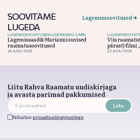
SOOVITAME
Lugemissoovitused
LUGEDA
LUGEMISSOOVITUSED
LUGEMISAEG: 3 MIN
LUGEMISSOOVIT
Lugemissaadik Marianni suvised
Viis raamatut
raamatusoovitused
pärast) filmi
24. JUULI 2026
22. JUULI 2026
Liitu Rahva Raamatu uudiskirjaga
ja avasta parimad pakkumised
Liitu
Nõustun
privaatsustingimustega