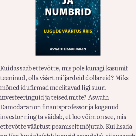
Kuidas saab ettevõtte, mis pole kunagi kasumit
teeninud, olla väärt miljardeid dollareid? Miks
mõned idufirmad meelitavad ligi suuri
investeeringuid ja teised mitte? Aswath
Damodaran on finantsprofessor ja kogenud
investor ning ta väidab, et loo võim on see, mis
ettevõtte väärtust peamiselt mõjutab. Kui lisada
nn liha luudele (ehk lugusid arvudele), siis veenab