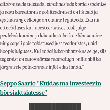
aitab meelde tuletada, et rahaasjade korda seadmise
ja vara kasvatamise põhiteadmised on lihtsad ja
ajatud ning eelkõige on oluline tegutseda. Edu nii
ettevõtluses kui investeerimises toob julge
pealehakkamine ja lahendustekeskne lähenemine
ning sageli pole takistused just teadmistes, vaid
hoopis julguses. Kui endal juba rahatarkus selge, siis
tegemist on suurepärase raamatuga, mille abil ka
järgmisele põlvkonnale infot edasi anda.”
Seppo Saario “Kuidas ma investeerin
börsiaktsiatesse”