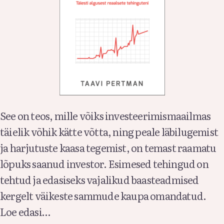
See on teos, mille võiks investeerimismaailmas
täielik võhik kätte võtta, ning peale läbilugemist
ja harjutuste kaasa tegemist, on temast raamatu
lõpuks saanud investor. Esimesed tehingud on
tehtud ja edasiseks vajalikud baasteadmised
kergelt väikeste sammude kaupa omandatud.
Loe edasi…