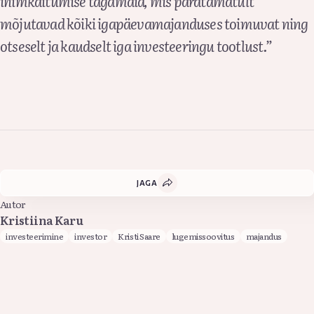
inimkäitumise tagamaid, mis paratamatult
mõjutavad kõiki igapäevamajanduses toimuvat ning
otseselt ja kaudselt iga investeeringu tootlust.”
JAGA
Autor
Kristiina Karu
investeerimine
investor
Kristi Saare
lugemissoovitus
majandus