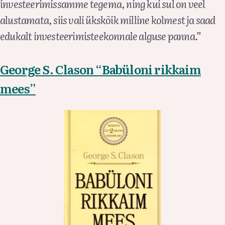
investeerimissamme tegema, ning kui sul on veel
alustamata, siis vali ükskõik milline kolmest ja saad
edukalt investeerimisteekonnale alguse panna.”
George S. Clason “Babüloni rikkaim
mees”