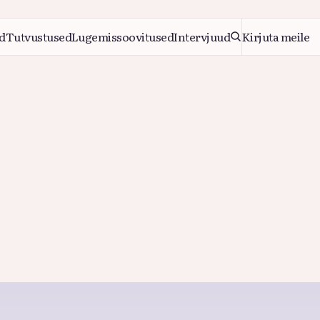
d
Tutvustused
Lugemissoovitused
Intervjuud
Kirjuta meile
d
Tutvustused
Lugemissoovitused
Intervjuud
Kirjuta meile