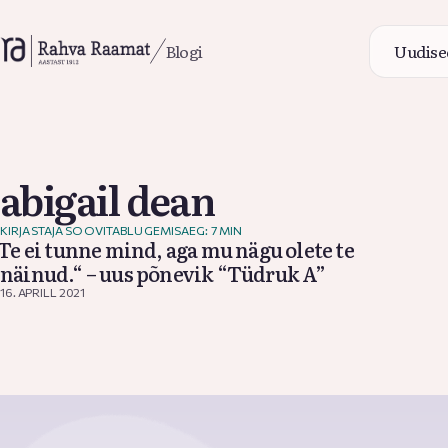
Blogi
Uudise
Uudise
abigail dean
KIRJASTAJA SOOVITAB
LUGEMISAEG: 7 MIN
Blogi
„Te ei tunne mind, aga mu nägu olete te
näinud.“ – uus põnevik “Tüdruk A”
16. APRILL 2021