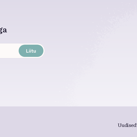
ga
Liitu
Uudised