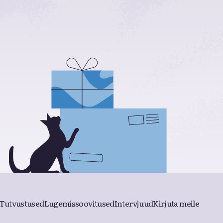
Tutvustused
Lugemissoovitused
Intervjuud
Kirjuta meile