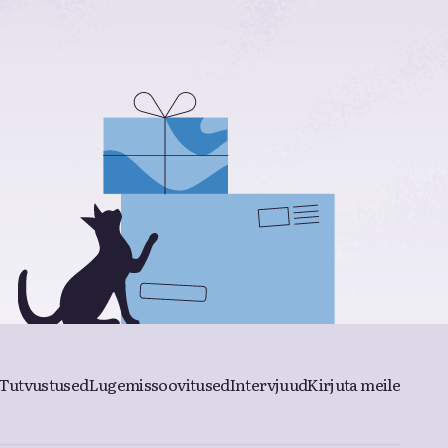
Tutvustused
Lugemissoovitused
Intervjuud
Kirjuta meile