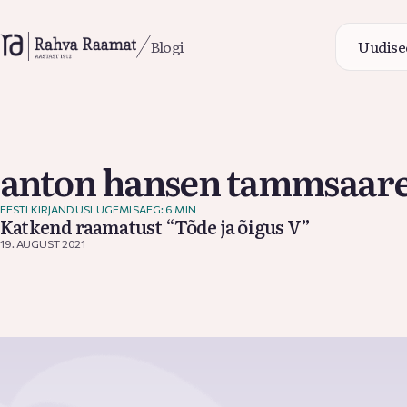
Blogi
Uudise
Uudise
anton hansen tammsaar
EESTI KIRJANDUS
LUGEMISAEG: 6 MIN
Blogi
Katkend raamatust “Tõde ja õigus V”
19. AUGUST 2021