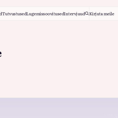
d
Tutvustused
Lugemissoovitused
Intervjuud
Kirjuta meile
d
Tutvustused
Lugemissoovitused
Intervjuud
Kirjuta meile
e