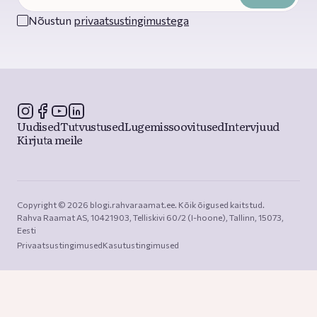
Nõustun
privaatsustingimustega
Uudised
Tutvustused
Lugemissoovitused
Intervjuud
Kirjuta meile
Copyright © 2026 blogi.rahvaraamat.ee. Kõik õigused kaitstud.

Rahva Raamat AS, 10421903, Telliskivi 60/2 (I-hoone), Tallinn, 15073, 
Eesti
Privaatsustingimused
Kasutustingimused