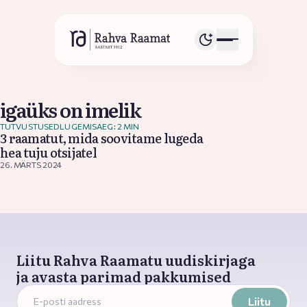
igaüks on imelik
TUTVUSTUSED
LUGEMISAEG: 2 MIN
3 raamatut, mida soovitame lugeda
hea tuju otsijatel
26. MÄRTS 2024
Liitu Rahva Raamatu uudiskirjaga
ja avasta parimad pakkumised
Liitu