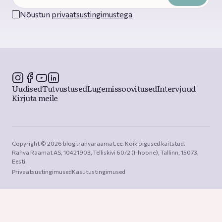
Nõustun
privaatsustingimustega
Uudised
Tutvustused
Lugemissoovitused
Intervjuud
Kirjuta meile
Copyright © 2026 blogi.rahvaraamat.ee. Kõik õigused kaitstud.

Rahva Raamat AS, 10421903, Telliskivi 60/2 (I-hoone), Tallinn, 15073, 
Eesti
Privaatsustingimused
Kasutustingimused