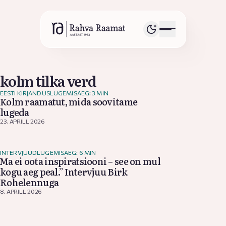
kolm tilka verd
EESTI KIRJANDUS
LUGEMISAEG: 3 MIN
Kolm raamatut, mida soovitame
lugeda
23. APRILL 2026
INTERVJUUD
LUGEMISAEG: 6 MIN
„Ma ei oota inspiratsiooni – see on mul
kogu aeg peal.” Intervjuu Birk
Rohelennuga
8. APRILL 2026