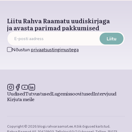
Liitu Rahva Raamatu uudiskirjaga
ja avasta parimad pakkumised
Liitu
Nõustun
privaatsustingimustega
Uudised
Tutvustused
Lugemissoovitused
Intervjuud
Kirjuta meile
Copyright © 2026 blogi.rahvaraamat.ee. Kõik õigused kaitstud.

Rahva Raamat AS, 10421903, Telliskivi 60/2 (I-hoone), Tallinn, 15073, 