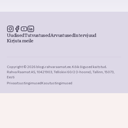
Uudised
Tutvustused
Arvustused
Intervjuud
Kirjuta meile
Copyright © 2026 blogi.rahvaraamat.ee. Kõik õigused kaitstud.

Rahva Raamat AS, 10421903, Telliskivi 60/2 (I-hoone), Tallinn, 15073, 
Eesti
Privaatsustingimused
Kasutustingimused