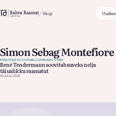
Blogi
Uudise
Uudise
Simon Sebag Montefiore
KIRJASTAJA SOOVITAB
LUGEMISAEG: 5 MIN
Blogi
René Tendermann soovitab suveks nelja
täiuslikku raamatut
10. JUULI 2025