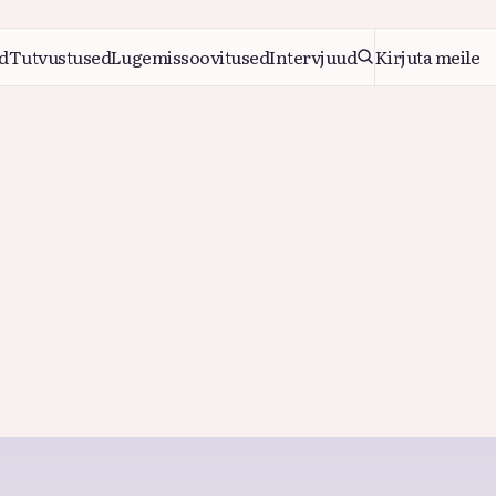
d
Tutvustused
Lugemissoovitused
Intervjuud
Kirjuta meile
d
Tutvustused
Lugemissoovitused
Intervjuud
Kirjuta meile