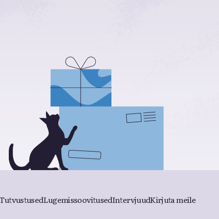
Tutvustused
Lugemissoovitused
Intervjuud
Kirjuta meile