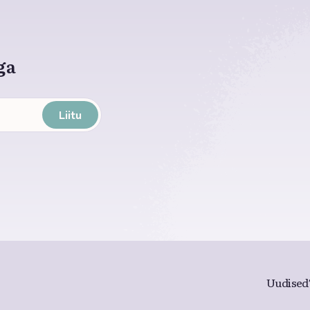
ga
Liitu
Uudised