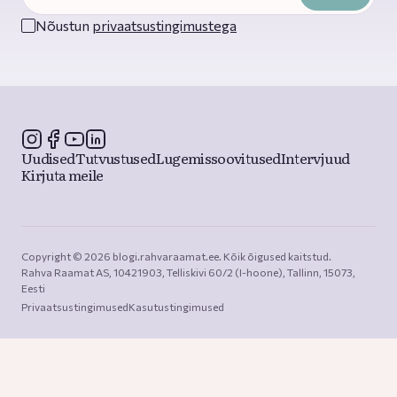
Nõustun
privaatsustingimustega
Uudised
Tutvustused
Lugemissoovitused
Intervjuud
Kirjuta meile
Copyright © 2026 blogi.rahvaraamat.ee. Kõik õigused kaitstud.

Rahva Raamat AS, 10421903, Telliskivi 60/2 (I-hoone), Tallinn, 15073, 
Eesti
Privaatsustingimused
Kasutustingimused