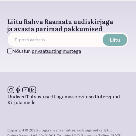
Liitu Rahva Raamatu uudiskirjaga
ja avasta parimad pakkumised
Liitu
Nõustun
privaatsustingimustega
Uudised
Tutvustused
Lugemissoovitused
Intervjuud
Kirjuta meile
Copyright © 2026 blogi.rahvaraamat.ee. Kõik õigused kaitstud.

Rahva Raamat AS, 10421903, Telliskivi 60/2 (I-hoone), Tallinn, 15073, 