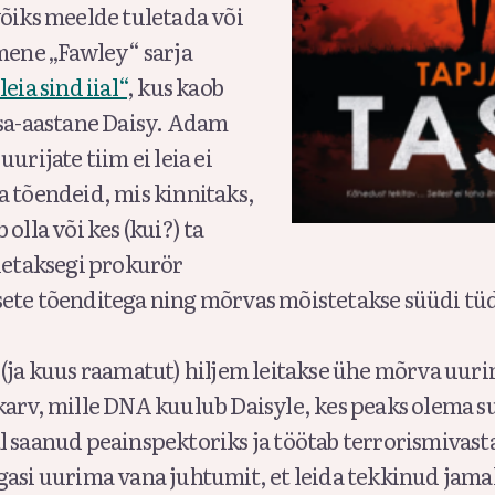
võiks meelde tuletada või
imene „Fawley“ sarja
leia sind iial“
, kus kaob
ksa-aastane Daisy. Adam
urijate tiim ei leia ei
a tõendeid, mis kinnitaks,
olla või kes (kui?) ta
adetaksegi prokurör
ete tõenditega ning mõrvas mõistetakse süüdi t
(ja kuus raamatut) hiljem leitakse ühe mõrva uuri
karv, mille DNA kuulub Daisyle, kes peaks olema s
l saanud peainspektoriks ja töötab terrorismivast
asi uurima vana juhtumit, et leida tekkinud jamal