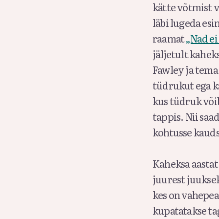
kätte võtmist 
läbi lugeda es
raamat
„Nad ei 
jäljetult kahe
Fawley ja tema u
tüdrukut ega k
kus tüdruk võib 
tappis. Nii sa
kohtusse kauds
Kaheksa aastat 
juurest juukse
kes on vahepea
kupatatakse tag