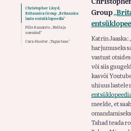
Christopher
Christopher Lloyd,
Group
„Brit
Britannica Group „Britannica
laste entsüklopeedia“
entsüklopee
Pille Kannisto „Nella ja
unenäod“
Katrin Jaaska: 
Cara Hunter „Tapja tasu“
harjumuseks sa
vastust otside
või siis guuge
kasvõi Youtube’
uhiuus lastel
entsüklopeedi
meelde, et saab
omandamiseks 
Tahad teada r