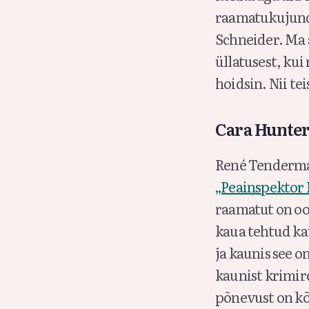
raamatukujund
Schneider. Ma 
üllatusest, kui
hoidsin. Nii tei
Cara Hunte
René Tenderma
„Peainspektor
raamatut on o
kaua tehtud ka
ja kaunis see o
kaunist krimir
põnevust on kõ