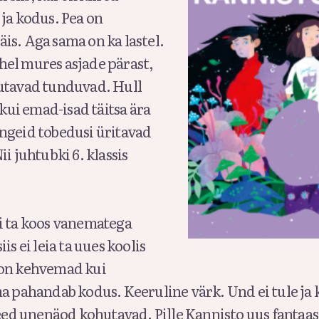
ja kodus. Pea on
is. Aga sama on ka lastel.
el mures asjade pärast,
utavad tunduvad. Hull
 kui emad-isad täitsa ära
ngeid tobedusi üritavad
ii juhtubki 6. klassis
i ta koos vanematega
is ei leia ta uues koolis
 on kehvemad kui
a pahandab kodus. Keeruline värk. Und ei tule ja 
need unenäod kohutavad. Pille Kannisto uus fantaa