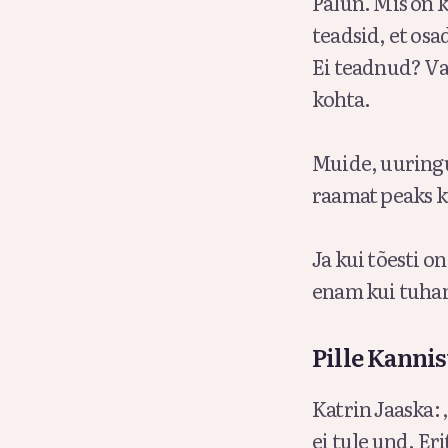
Palun. Mis on 
teadsid, et os
Ei teadnud? Vat
kohta.
Muide, uuringu
raamat peaks k
Ja kui tõesti o
enam kui tuhand
Pille Kanni
Katrin Jaaska: „
ei tule und. Erit