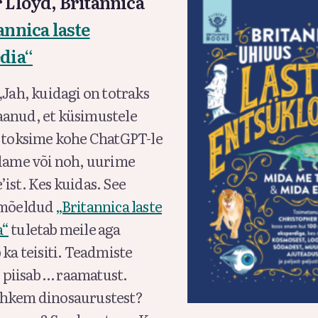
 Lloyd, Britannica
annica laste
dia“
„Jah, kuidagi on totraks
anud, et küsimustele
s toksime kohe ChatGPT-le
ldame või noh, uurime
ist. Kes kuidas. See
e mõeldud
„Britannica laste
a“
tuletab meile aga
 ka teisiti. Teadmiste
piisab … raamatust.
ohkem dinosaurustest?