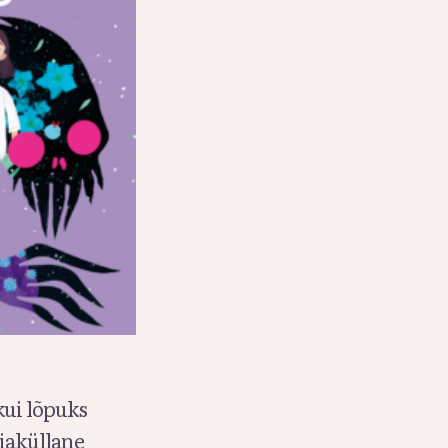
kui lõpuks
siaküllane