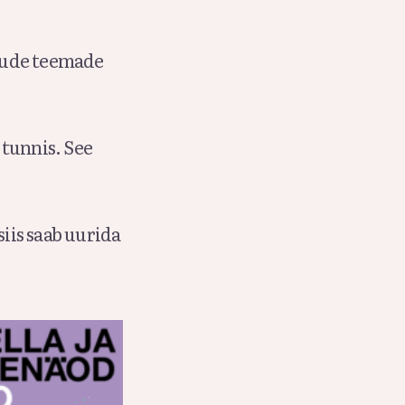
muude teemade
 tunnis. See
siis saab uurida