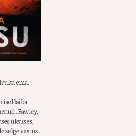
üdruku ema.
misel laiba
urnud. Fawley,
ases üksuses,
e selge vastus.