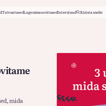
d
Tutvustused
Lugemissoovitused
Intervjuud
Kirjuta meile
d
Tutvustused
Lugemissoovitused
Intervjuud
Kirjuta meile
ovitame
sed, mida