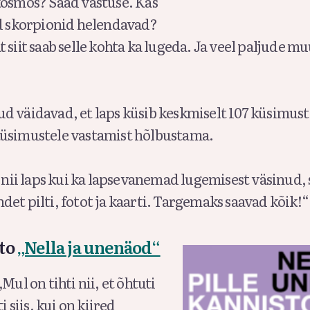
kosmos? Saad vastuse. Kas
ad skorpionid helendavad?
 siit saab selle kohta ka lugeda. Ja veel paljude 
d väidavad, et laps küsib keskmiselt 107 küsimust
üsimustele vastamist hõlbustama.
n nii laps kui ka lapsevanemad lugemisest väsinud, 
et pilti, fotot ja kaarti. Targemaks saavad kõik!“
sto
„Nella ja unenäod“
Mul on tihti nii, et õhtuti
i siis, kui on kiired