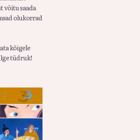
t võitu saada
rmsad olukorrad
mata kõigele
ulge tüdruk!