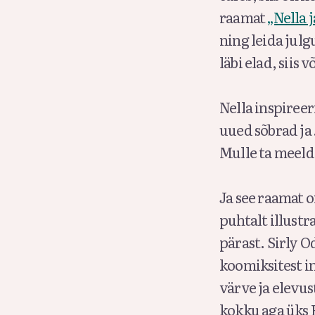
raamat
„Nella 
ning leida jul
läbi elad, siis 
Nella inspireer
uued sõbrad ja 
Mulle ta meeld
Ja see raamat o
puhtalt illustr
pärast. Sirly Od
koomiksitest in
värve ja elevust
kokku aga üks 