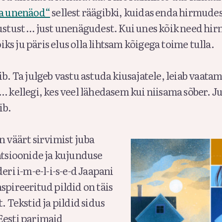
ja unenäod“
sellest räägibki, kuidas enda hirmudes
gustust … just unenägudest. Kui unes kõik need hi
võiks ju päris elus olla lihtsam kõigega toime tulla.
ib. Ta julgeb vastu astuda kiusajatele, leiab vaata
… kellegi, kes veel lähedasem kui niisama sõber. J
ib.
n väärt sirvimist juba
atsioonide ja kujunduse
eri i-m-e-l-i-s-e-d Jaapani
spireeritud pildid on täis
. Tekstid ja pildid sidus
Eesti parimaid