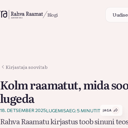
Blogi
Uudise
Uudise
Kirjastaja soovitab
Blogi
Kolm raamatut, mida so
lugeda
18. DETSEMBER 2025
LUGEMISAEG: 5 MINUTIT
JAGA
Rahva Raamatu kirjastus toob sinuni teo