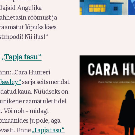
ajaid Angelika
ahhetasin rõõmust ja
 raamatut lõpuks käes
stmoodi! Nii ilus!“
r
„Tapja tasu“
nn: „Cara Hunteri
 Fawley“
sarja seitsmendat
odatud kaua. Nüüdseks on
unikene raamatulettidel
n. Või noh – midagi
omaanides ju pole, aga
vasti. Enne
„Tapja tasu“