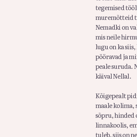
tegemised tööl 
muremõtteid tä
Nemadki on vah
mis neile hirm
lugu on ka siis,
pööravad ja mi
peale suruda. N
käival Nellal.
Kõigepealt pid
maale kolima, si
sõpru, hinded
linnakoolis, em
tuleb, siis on 