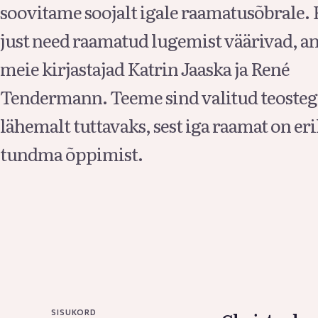
soovitame soojalt igale raamatusõbrale.
just need raamatud lugemist väärivad, a
meie kirjastajad Katrin Jaaska ja René
Tendermann. Teeme sind valitud teosteg
lähemalt tuttavaks, sest iga raamat on eril
tundma õppimist.
SISUKORD