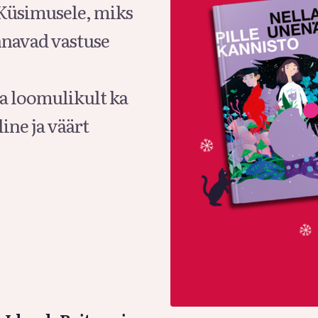
 Küsimusele, miks
nnavad vastuse
a loomulikult ka
ine ja väärt